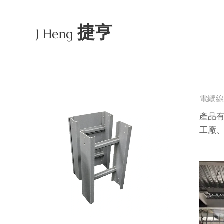
捷亨
J Heng
電纜線
產品
工廠