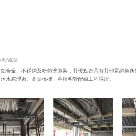
槽/線架
有鋁合金、不銹鋼及粉體塗裝製，其優點為具有其他電纜架所
、污水處理廠、高架橋樑、各種明管配線工程場所。